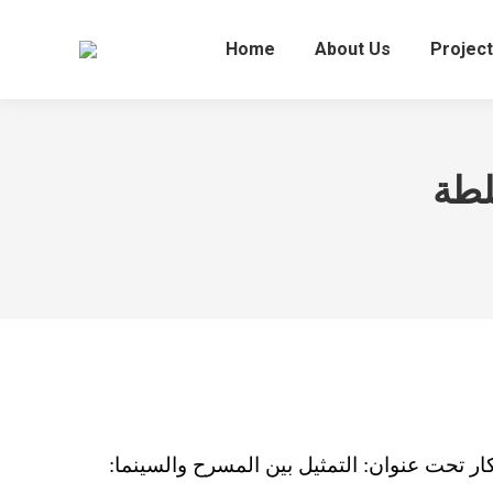
Home
About Us
Projec
لطة
الممثل والإعلامي عدي حجازي في مقر المعمل ٦١٢ للأفكار تحت عنوان: التمثيل بين المسرح والسينما: