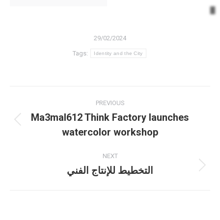
29/02/2024
Tags:
Identity and the City
Post
PREVIOUS
navigation
Ma3mal612 Think Factory launches
Previous
watercolor workshop
post:
NEXT
التخطيط للإنتاج الفني
Next
post: