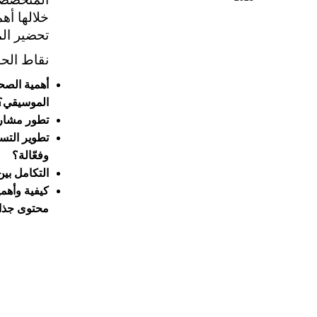
خلالها أه
تحضير الم
نقاط الحو
أهمية الصح
الموسيقي؟
تطور مشارك
تطوير التس
وفعّالة؟
التكامل بين
كيفية وأهمي
محتوى جذاب