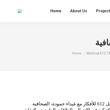
Home
About Us
Projec
افية
You are here:
Home
Ma3mal 612 Th
جلسة حوار مميزة ضمن سلسلة حوارات في الهوية والمدينة في معمل 612 للأفكار مع غيداء حمودة، الصحافية
يكية في الاتصال والعلاقات العامة. تم النقاش